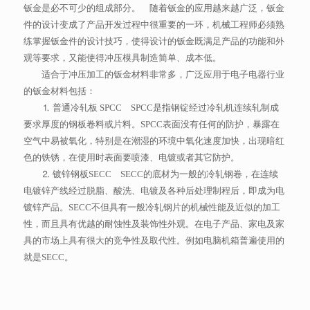
钣金是必不可少的组成部分。 随着钣金的应用越来越广泛，钣金
件的设计变成了产品开发过程中很重要的一环，机械工程师必须熟
练掌握钣金件的设计技巧，使得设计的钣金既满足产品的功能和外
观等要求，又能使得冲压模具制造简单、成本低。
适合于冲压加工的钣金材料非常多，广泛应用于电子电器行业
的钣金材料包括：
⒈ 普通冷轧板 SPCC SPCC是指钢锭经过冷轧机连续轧制成
要求厚度的钢板卷料或片料。SPCC表面没有任何的防护，暴露在
空气中易被氧化，特别是在潮湿的环境中氧化速度加快，出现暗红
色的铁锈，在使用时表面要喷漆、电镀或者其它防护。
⒉ 镀锌钢板SECC SECC的底材为一般的冷轧钢卷，在连续
电镀锌产线经过脱脂、酸洗、电镀及各种后处理制程后，即成为电
镀锌产品。SECC不但具有一般冷轧钢片的机械性能及近似的加工
性，而且具有优越的耐蚀性及装饰性外观。在电子产品、家电及家
具的市场上具有很大的竞争性及取代性。例如电脑机箱普遍使用的
就是SECC。