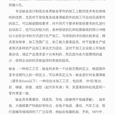
和微小孔。
专业钣金设计制造在各类钣金零件的加工上数控技术有自身独
特的优势，尤其对于形状复杂或者薄板部件的加工可自动完成零件
的加工。可以根据图纸要求，对不同尺寸要求和形状要求的孔进行
自动加工，也可以对较大的，各种形状的孔和轮廓曲线利用小冲模
以小步距步冲的方式进行生产加工。与传统的冲压相比较来说，模
具更加简单，加工范围广泛，加工能力显著提高。对于批量生产或
者形式多样的产品加工来说尤为适合，这对于加工企业跟上市场发
展步伐，满足产品需求是十分有利的，而且因为各方面费用的减
少，使得企业的经济效益得到有效的提高。
钣金，一种加工工艺，钣金尚未有一个比较完整的定义。根据国外
某专业期刊上的一则定义，可以将其定义为：钣金是针对金属薄板
（通常在6mm以下）一种综合冷加工工艺，包括剪、冲/切/复合、
折、铆接、拼接、成型（如汽车车身）等。其显著的特征就是同一
零件厚度一致。
钣金具有重量轻、强度高、导电（能够用于电磁屏蔽）、成本
低、大规模量产性能好等特点，在电子电器、通信、汽车工业、医
疗器械等领域得到了广泛应用，例如在电脑机箱、手机、MP3中，