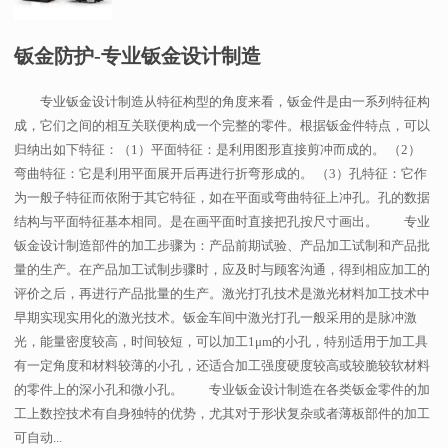
钣金防护-专业钣金设计制造
专业钣金设计制造从特征构型的角度来看，钣金件是由一系列特征构
成，它们之间的相互关联便构成一个完整的零件。根据钣金件特点，可以
归纳出如下特征：（1）平面特征：是利用图形直接剪冲而成的。 （2）
弯曲特征：它是利用平面展开后再进行折弯形成的。 （3）孔特征：它作
为一般子特征而依附于其它特征，如在平面或弯曲特征上冲孔。孔的数据
结构与平面特征基本相同。是在画平面时直接把孔按尺寸画出。 专业
钣金设计制造部件的加工步骤为：产品前期试验、产品加工试制和产品批
量的生产。在产品加工试制步骤时，应及时与顾客沟通，得到相应加工的
评价之后，再进行产品批量的生产。激光打孔技术是激光材料加工技术中
早期实现实用化的激光技术。钣金车间中激光打孔一般采用的是脉冲激
光，能量密度较高，时间较短，可以加工1μm的小孔，特别适用于加工具
有一定角度和材料较薄的小孔，还适合加工强度硬度较高或较脆较软材料
的零件上的深小孔和微小孔。 专业钣金设计制造在各类钣金零件的加
工上数控技术有自身独特的优势，尤其对于形状复杂或者薄板部件的加工
可自动...