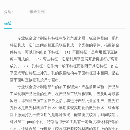
钣金系列
分类：
描述
专业钣金设计制造从特征构型的角度来看，钣金件是由一系列
特征构成，它们之间的相互关联便构成一个完整的零件。根据钣金
件特点，可以归纳出如下特征：（1）平面特征：是利用图形直接
剪冲而成的。 （2）弯曲特征：它是利用平面展开后再进行折弯形
成的。 （3）孔特征：它作为一般子特征而依附于其它特征，如在
平面或弯曲特征上冲孔。孔的数据结构与平面特征基本相同。是在
画平面时直接把孔按尺寸画出。
专业钣金设计制造部件的加工步骤为：产品前期试验、产品加
工试制和产品批量的生产。在产品加工试制步骤时，应及时与顾客
沟通，得到相应加工的评价之后，再进行产品批量的生产。激光打
孔技术是激光材料加工技术中早期实现实用化的激光技术。钣金车
间中激光打孔一般采用的是脉冲激光，能量密度较高，时间较短，
可以加工1μm的小孔，特别适用于加工具有一定角度和材料较薄的
小孔，还适合加工强度硬度较高或较脆较软材料的零件上的深小孔